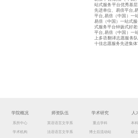
站式服务平台优秀基层
先进单位、易倍平台,
平台,易倍（中国）一
易倍（中国）一站式服
式服务平台钟扬式好老
平台,易倍（中国）一
上多语翻译志愿服务队
十佳志愿服务先进集体
学院概况
师资队伍
学术研究
人
系所中心
英语语言文学系
重点学科
本
学术机构
法语语言文学系
博士后流动站
硕