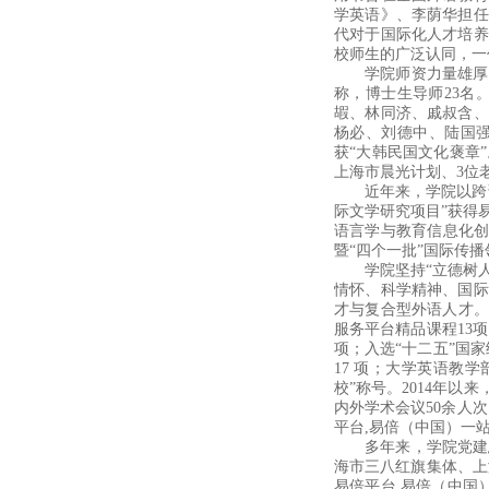
学英语》、李荫华担任
代对于国际化人才培养
校师生的广泛认同，一
学院师资力量雄厚
称，博士生导师23名
嘏、林同济、戚叔含、
杨必、刘德中、陆国强
获“大韩民国文化褒章
上海市晨光计划、3位
近年来，学院以跨
际文学研究项目”获得易
语言学与教育信息化创
暨“四个一批”国际传
学院坚持“立德树
情怀、科学精神、国际
才与复合型外语人才。2
服务平台精品课程13
项；入选“十二五”国
17 项；大学英语教
校”称号。2
014年以来
内外学术会议50余人次
平台,易倍（中国）一
多年来，学院党建
海市三八红旗集体、上
易倍平台,易倍（中国