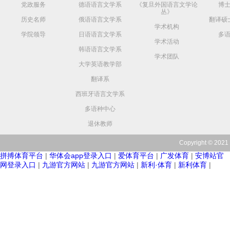
党政服务
德语语言文学系
《复旦外国语言文学论
博
丛》
历史名师
俄语语言文学系
翻译硕
学术机构
学院领导
日语语言文学系
多
学术活动
韩语语言文学系
学术团队
大学英语教学部
翻译系
西班牙语言文学系
多语种中心
退休教师
Copyright ©
拼搏体育平台
|
华体会app登录入口
|
爱体育平台
|
广发体育
|
安博站官
网登录入口
|
九游官方网站
|
九游官方网站
|
新利·体育
|
新利体育
|