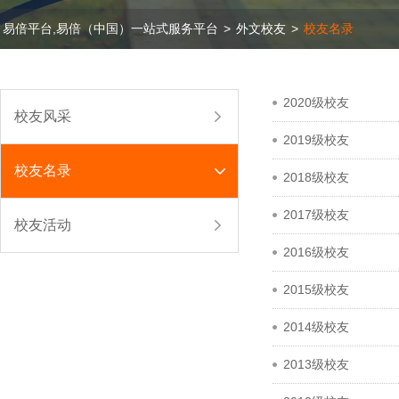
易倍平台,易倍（中国）一站式服务平台
>
外文校友
>
校友名录
2020级校友
校友风采
2019级校友
校友名录
2018级校友
2017级校友
校友活动
2016级校友
2015级校友
2014级校友
2013级校友