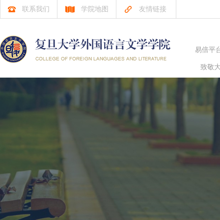
联系我们
学院地图
友情链接
易倍平
致敬