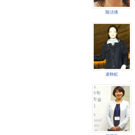
陈洁倩
凌秋虹