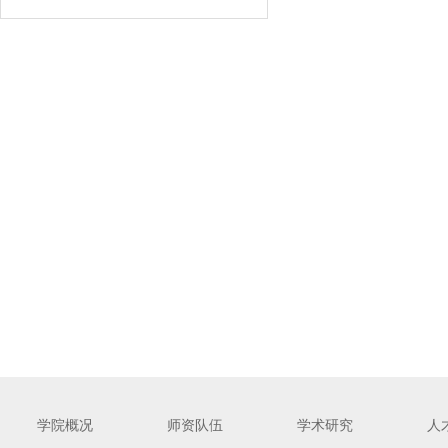
学院概况
师资队伍
学术研究
人