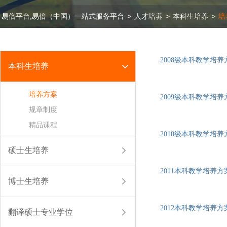
易倍平台,易倍（中国）一站式服务平台
>
人才培养
>
本科生培养
>
培
2008级本科教学培养方
本科生培养
培养方案
2009级本科教学培养方
规章制度
精品课程
2010级本科教学培养方
硕士生培养
2011本科教学培养方案
博士生培养
2012本科教学培养方案
翻译硕士专业学位