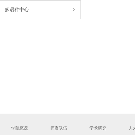
多语种中心
学院概况
师资队伍
学术研究
人