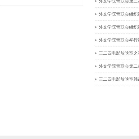
外文学院青联会第三
外文学院青联会组织
外文学院青联会组织
外文学院青联会举行
三二四电影放映室之
外文学院青联会第二
三二四电影放映室韩