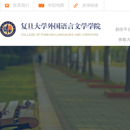
联系我们
学院地图
友情链接
易倍平
致敬