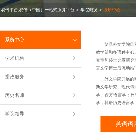
易倍平台,易倍（中国）一站式服务平台
>
学院概况
>
系所中心
系所中心
复旦外文学院目
教学部和多语种中心
学术机构
究室和莎士比亚研究
言文学博士后流动站
党政服务
外文学院开展的
斯文学研究、现代俄
学、西方语言学；日
历史名师
学，韩语历史语言学
学院领导
英语语