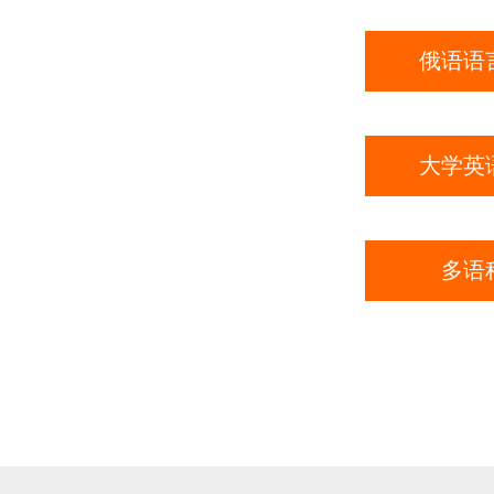
俄语语
大学英
多语