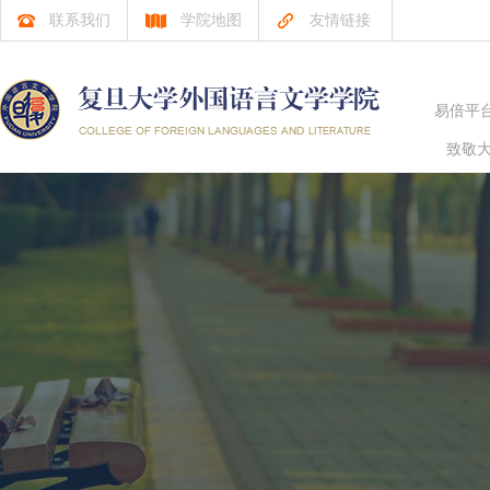
联系我们
学院地图
友情链接
易倍平
致敬