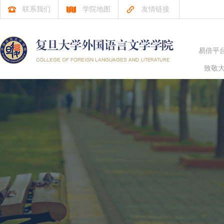
联系我们
学院地图
友情链接
易倍平
致敬