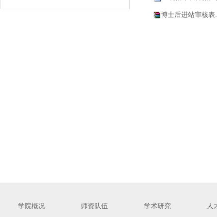
博士后进站审核表.z
学院概况
师资队伍
学术研究
人