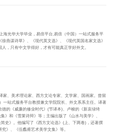
人，上海光华大学毕业，易倍平台,易倍（中国）一站式服务平
《徐燕谋诗草》、《现代英文选》、《现代英国名家文选》
国人，只有中文学得好，才有可能真正学好外文。
著名的翻译家、美术理论家、西方文论专家、文学家、国画家。曾留
国）一站式服务平台教授兼文学院院长、外文系系主任。译著
德的《威廉的修业时代》(节译本)、卢梭的《新哀绿绮
说集》和《雪莱诗辩》等；主编出版了《山水与美学》、
论简史》。他编写了《西方文论选》(上、下两卷)，还著撰
研究》、《伍蠡甫艺术美学文集》等。