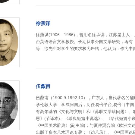
徐燕谋
徐燕谋(1906—1986)，曾用名徐承谟，江苏昆山
台英语语言文学教授。长期从事外国文学研究，著有
等。徐先生对学生的要求极为严格，他认为：作为中
伍蠡甫
伍蠡甫（1900.9-1992.10），广东人，当代
学伦敦大学，学成归国后，历任易倍平台,易倍（中
有高尔基的《文化与文明》和《苏联文学诸问题》、歌
恩》(节译本)、《瑞典短篇小说选》、《哈代短篇小
《中国美术辞典》(副主编)；与夏仲翼合编《欧洲文
出版了多本艺术理论专著：《访艺录》、《中国画论