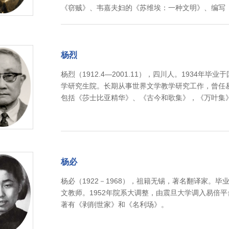
《窃贼》、韦嘉夫妇的《苏维埃：一种文明》、编写
杨烈
杨烈（1912.4—2001.11），四川人。1934
学研究生院。长期从事世界文学教学研究工作，曾任
包括《莎士比亚精华》、《古今和歌集》，《万叶集
杨必
杨必（1922－1968），祖籍无锡，著名翻译家。
文教师。1952年院系大调整，由震旦大学调入易倍
著有《剥削世家》和《名利场》。