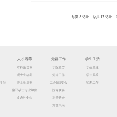
每页
8
记录
总共
17
记录
人才培养
党群工作
学生生活
本科生培养
学院党委
学生党建
硕士生培养
党建工作
学生风采
学论
博士生培养
工会&妇委会
奖助工作
翻译硕士专业学位
院青联会
多语种中心
退管分会
党群风采