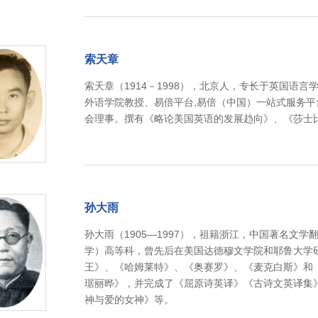
索天章
索天章（1914－1998），北京人，专长于英国语
外语学院教授、易倍平台,易倍（中国）一站式服务
会理事。撰有《略论美国英语的发展趋向》、《莎士
孙大雨
孙大雨（1905—1997），祖籍浙江，中国著名文
学）高等科，曾先后在美国达德穆文学院和耶鲁大学
王》、《哈姆莱特》、《奥赛罗》、《麦克白斯》和
琚丽晔》，并完成了《屈原诗英译》《古诗文英译集
神与爱的女神》等。