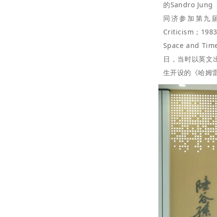
的
Sandro Jung
同济参加第九届国际莎
Criticism；
19
Space and Tim
日，当时以英文
生开设的《哈姆