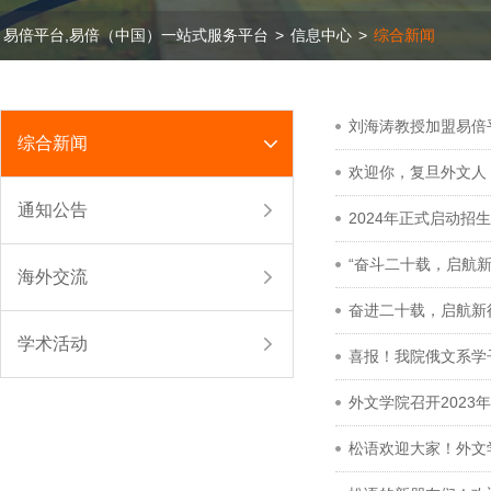
易倍平台,易倍（中国）一站式服务平台
>
信息中心
>
综合新闻
刘海涛教授加盟易倍
综合新闻
欢迎你，复旦外文人！
通知公告
2024年正式启动招
“奋斗二十载，启航
海外交流
奋进二十载，启航新
学术活动
喜报！我院俄文系学子
外文学院召开2023
松语欢迎大家！外文学