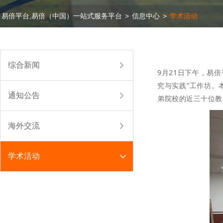
易倍平台,易倍（中国）一站式服务平台
>
信息中心
>
学术活动
综合新闻
9月21日下午，易
究与实践”工作坊。
通知公告
弟院校的近三十位教
海外交流
学术活动