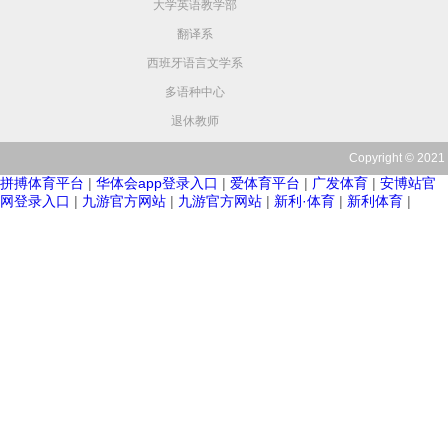
大学英语教学部
翻译系
西班牙语言文学系
多语种中心
退休教师
Copyright ©
拼搏体育平台
|
华体会app登录入口
|
爱体育平台
|
广发体育
|
安博站官
网登录入口
|
九游官方网站
|
九游官方网站
|
新利·体育
|
新利体育
|