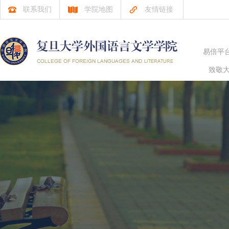
联系我们
学院地图
友情链接
易倍平
致敬