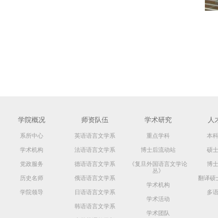
学院概况
师资队伍
学术研究
人
系所中心
英语语言文学系
重点学科
本
学术机构
法语语言文学系
博士后流动站
硕
党政服务
德语语言文学系
《复旦外国语言文学论
博
丛》
历史名师
俄语语言文学系
翻译硕
学术机构
学院领导
日语语言文学系
多
学术活动
韩语语言文学系
学术团队