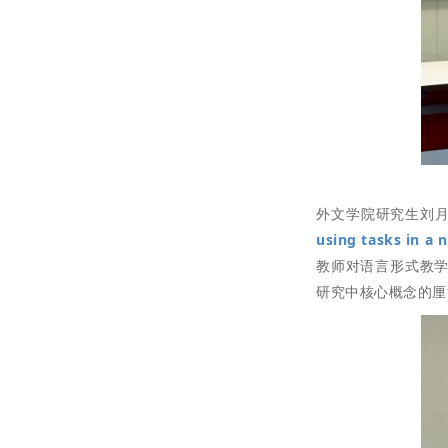
外文学院研究生刘
using tasks in a
教师对语言形式教学
研究中核心概念的厘