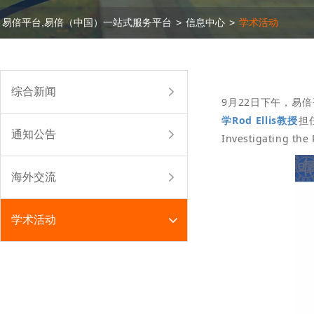
易倍平台,易倍（中国）一站式服务平台
>
信息中心
>
学术活动
综合新闻
9月22日下午，易
学Rod Ellis教授
担
通知公告
Investigating t
海外交流
学术活动