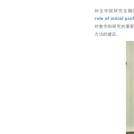
外文学院研究生魏
role of initial pro
对教学和研究的重要
方法的建议。