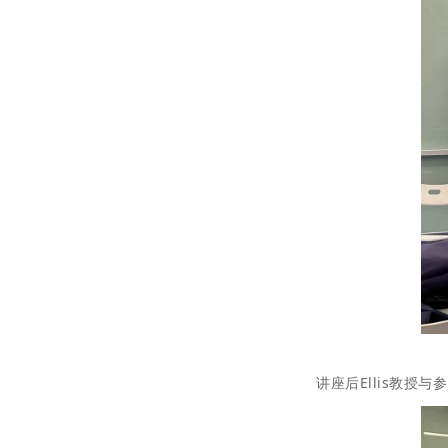
讲座后Ellis教