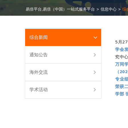
易倍平台,易倍（中国）一站式服务平台
>
信息中心
>
综
综合新闻
5月2
学会
通知公告
究中
万同
（20
海外交流
专业组
荣获二
学术活动
学部 