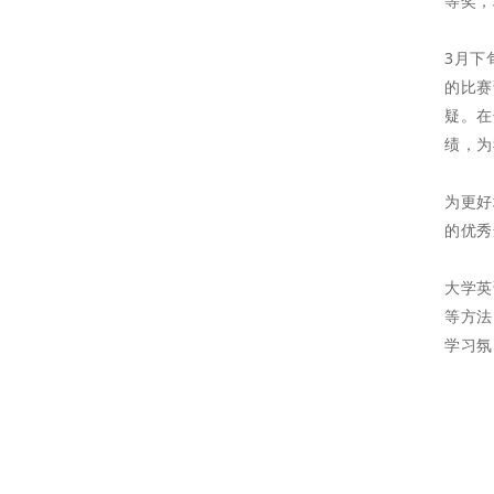
等奖，
3月下
的比赛
疑。在
绩，为
为更好
的优秀
大学英
等方法
学习氛