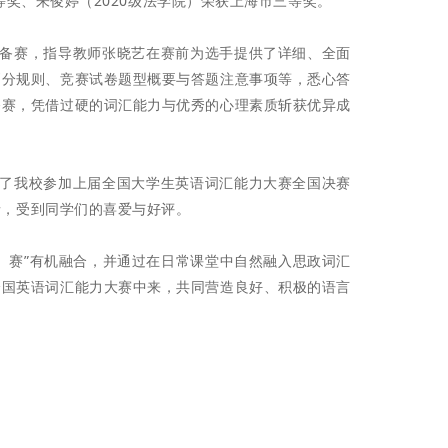
等奖、朱俊婷（2020级法学院）荣获上海市三等奖。
手备赛，指导教师张晓艺在赛前为选手提供了详细、全面
判分规则、竞赛试卷题型概要与答题注意事项等，悉心答
备赛，凭借过硬的词汇能力与优秀的心理素质斩获优异成
请了我校参加上届全国大学生英语词汇能力大赛全国决赛
情，受到同学们的喜爱与好评。
、赛”有机融合，并通过在日常课堂中自然融入思政词汇
全国英语词汇能力大赛中来，共同营造良好、积极的语言