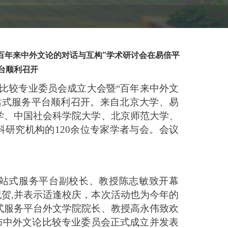
百年来中外文论的对话与互构”学术研讨会在易倍平
台顺利召开
比较专业委员会成立大会暨
“百年来中外文
站式服务平台顺利召开。来自北京大学、易
学、中国社会科学院大学、北京师范大学、
科研究机构的
120
余位专家学者与会。会议
一站式服务平台副校长、教授陈志敏致开幕
贺,并表示适逢校庆，
本次活动也为今年的
式服务平台外文学院院长、教授高永伟致欢
布中外文论比较专业委员会正式成立并发表