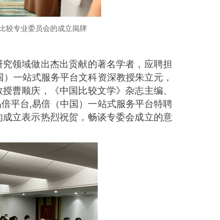
比较专业委员会的成立揭牌
研究领域做出杰出贡献的著名学者，应聘担
国）一站式服务平台文科资深教授朱立元，
教授曹顺庆，《中国比较文学》杂志主编、
倍平台,易倍（中国）一站式服务平台特聘
的成立表示热烈祝贺，畅谈专委会成立的意