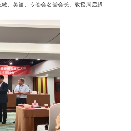
志敏、吴笛、
专委会名誉会长、教授
周启超