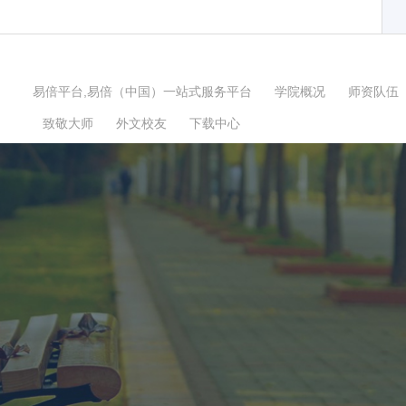
易倍平台,易倍（中国）一站式服务平台
学院概况
师资队伍
致敬大师
外文校友
下载中心