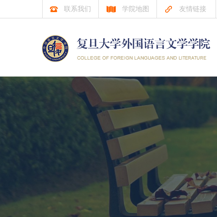
联系我们
学院地图
友情链接