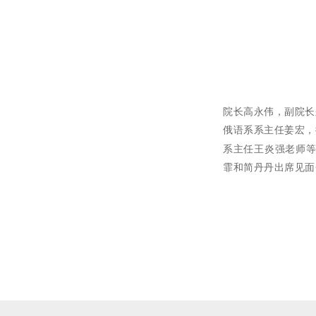
院长高永伟，副院长
俄语系系主任姜宏，
系主任王炎强老师
霏和简丹丹出席见面