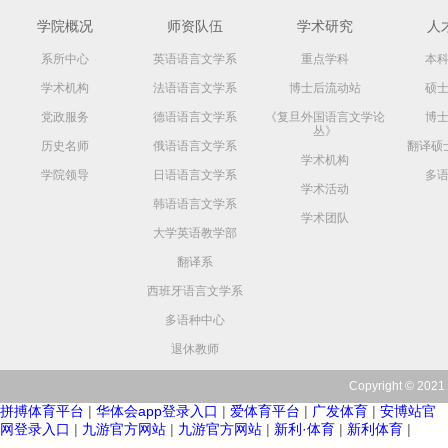
学院概况
师资队伍
学术研究
人
系所中心
英语语言文学系
重点学科
本
学术机构
法语语言文学系
博士后流动站
硕
党政服务
德语语言文学系
《复旦外国语言文学论
博
丛》
历史名师
俄语语言文学系
翻译硕
学术机构
学院领导
日语语言文学系
多
学术活动
韩语语言文学系
学术团队
大学英语教学部
翻译系
西班牙语言文学系
多语种中心
退休教师
Copyright ©
拼搏体育平台
|
华体会app登录入口
|
爱体育平台
|
广发体育
|
安博站官
网登录入口
|
九游官方网站
|
九游官方网站
|
新利·体育
|
新利体育
|