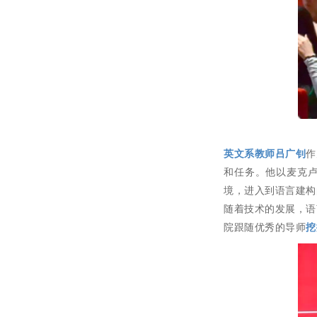
英文系教师吕广钊
作
和任务。他以麦克卢
境，进入到语言建构
随着技术的发展，语
院跟随优秀的导师
挖