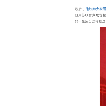
最后，
他鼓励大家
他用苏联作家尼古拉
的一生应当这样度过