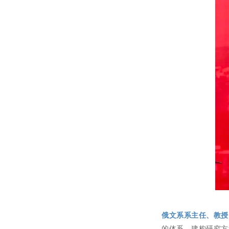
俄文系系主任、教授
的体系，建构研究方